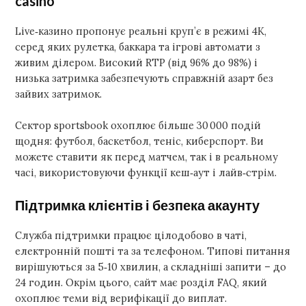
casino
Live‑казино пропонує реальні круп’є в режимі 4K,
серед яких рулетка, баккара та ігрові автомати з
живим ділером. Високий RTP (від 96% до 98%) і
низька затримка забезпечують справжній азарт без
зайвих затримок.
Сектор sportsbook охоплює більше 30 000 подій
щодня: футбол, баскетбол, теніс, киберспорт. Ви
можете ставити як перед матчем, так і в реальному
часі, використовуючи функції кеш‑аут і лайв‑стрім.
Підтримка клієнтів і безпека акаунту
Служба підтримки працює цілодобово в чаті,
електронній пошті та за телефоном. Типові питання
вирішуються за 5‑10 хвилин, а складніші запити – до
24 годин. Окрім цього, сайт має розділ FAQ, який
охоплює теми від верифікації до виплат.