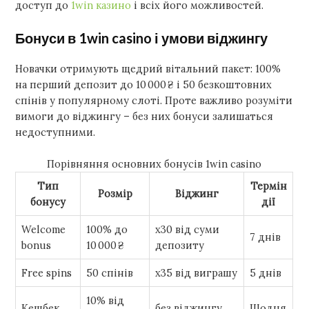
доступ до
1win казино
і всіх його можливостей.
Бонуси в 1win casino і умови віджингу
Новачки отримують щедрий вітальний пакет: 100%
на перший депозит до 10 000 ₴ і 50 безкоштовних
спінів у популярному слоті. Проте важливо розуміти
вимоги до віджингу – без них бонуси залишаться
недоступними.
Порівняння основних бонусів 1win casino
Тип
Термін
Розмір
Віджинг
бонусу
дії
Welcome
100% до
x30 від суми
7 днів
bonus
10 000 ₴
депозиту
Free spins
50 спінів
x35 від виграшу
5 днів
10% від
Кешбек
без віджингу
Щодня