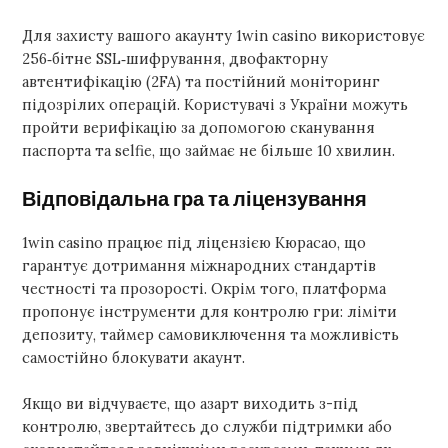
Для захисту вашого акаунту 1win casino використовує
256‑бітне SSL‑шифрування, двофакторну
автентифікацію (2FA) та постійний моніторинг
підозрілих операцій. Користувачі з України можуть
пройти верифікацію за допомогою сканування
паспорта та selfie, що займає не більше 10 хвилин.
Відповідальна гра та ліцензування
1win casino працює під ліцензією Кюрасао, що
гарантує дотримання міжнародних стандартів
честності та прозорості. Окрім того, платформа
пропонує інструменти для контролю гри: ліміти
депозиту, таймер самовиключення та можливість
самостійно блокувати акаунт.
Якщо ви відчуваєте, що азарт виходить з-під
контролю, звертайтесь до служби підтримки або