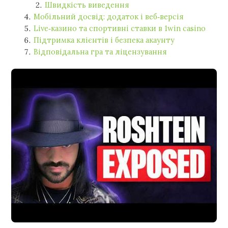
Швидкість виведення
Мобільний досвід: додаток і веб‑версія
Live‑казино та спортивні ставки в 1win casino
Підтримка клієнтів і безпека акаунту
Відповідальна гра та ліцензування